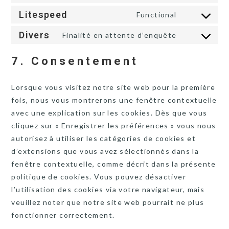
Consent
service
to
Litespeed
Functional
instagram
Consent
service
to
Divers
Finalité en attente d’enquête
complianz
Consent
service
to
litespeed
7. Consentement
service
divers
Lorsque vous visitez notre site web pour la première
fois, nous vous montrerons une fenêtre contextuelle
avec une explication sur les cookies. Dès que vous
cliquez sur « Enregistrer les préférences » vous nous
autorisez à utiliser les catégories de cookies et
d’extensions que vous avez sélectionnés dans la
fenêtre contextuelle, comme décrit dans la présente
politique de cookies. Vous pouvez désactiver
l’utilisation des cookies via votre navigateur, mais
veuillez noter que notre site web pourrait ne plus
fonctionner correctement.